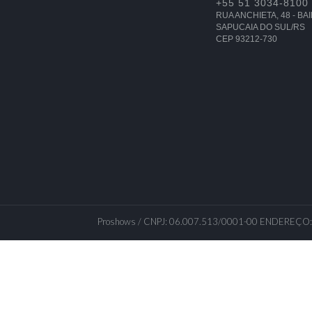
+55 51 3034-8100
ACE
TWITTER
YOUTUBE
RUA ANCHIETA, 48 - B
SAPUCAIA DO SUL/RS
CEP 93212-730
Proshows / CNPJ: 06.007.513/0001-00 ENDEREÇO: Rua